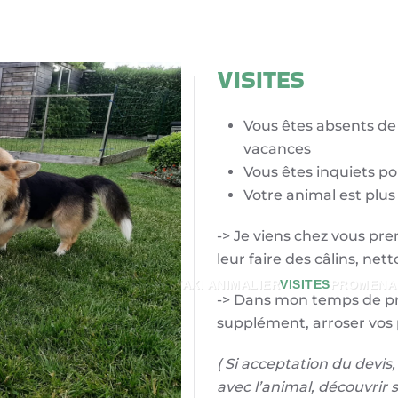
VISITES
Vous êtes absents de
vacances
Vous êtes inquiets po
Votre animal est plus
-> Je viens chez vous pren
leur faire des câlins, netto
AUX
TRAVAIL DES CHEVAUX
TAXI ANIMALIER
VISITES
PROMENA
-> Dans mon temps de pr
supplément, arroser vos p
( Si acceptation du devis,
avec l’animal, découvrir